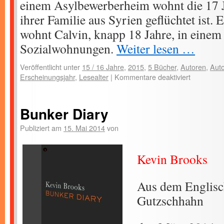
einem Asylbewerberheim wohnt die 17 Ja
ihrer Familie aus Syrien geflüchtet ist. 
wohnt Calvin, knapp 18 Jahre, in einem
Sozialwohnungen.
Weiter lesen …
Veröffentlicht unter
15 / 16 Jahre
,
2015
,
5 Bücher
,
Autoren
,
Auto
Erscheinungsjahr
,
Lesealter
|
Kommentare deaktiviert
Bunker Diary
Publiziert am
15. Mai 2014
von
Kevin Brooks
Aus dem Englis
Gutzschhahn