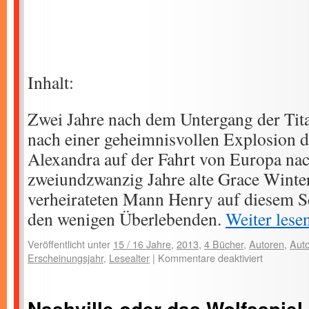
Inhalt:
Zwei Jahre nach dem Untergang der Tita
nach einer geheimnisvollen Explosion d
Alexandra auf der Fahrt von Europa na
zweiundzwanzig Jahre alte Grace Winter
verheirateten Mann Henry auf diesem Sc
den wenigen Überlebenden.
Weiter les
Veröffentlicht unter
15 / 16 Jahre
,
2013
,
4 Bücher
,
Autoren
,
Auto
Erscheinungsjahr
,
Lesealter
|
Kommentare deaktiviert
Nashville oder das Wolfsspiel