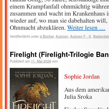
einem Krampfanfall ohnmächtig während
zusammen und wacht im Krankenhaus i
wieder auf, wo man sie dabehalten will,
Ohnmacht abzuklären.
Weiter lesen …
Veröffentlicht unter
4 Bücher
,
Autoren
,
Autoren F - K
,
Bestenlist
Firelight (Firelight-Trilogie Ban
Publiziert am
11. Mai 2026
von
Sophie Jordan
Aus dem amerikan
Julia Sroka