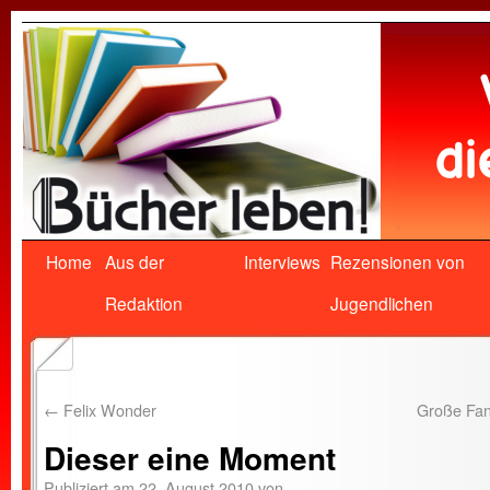
Home
Aus der
Interviews
Rezensionen von
Redaktion
Jugendlichen
←
Felix Wonder
Große Fan
Dieser eine Moment
Publiziert am
22. August 2010
von