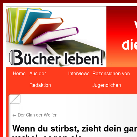
Home
Aus der
Interviews
Rezensionen von
Redaktion
Jugendlichen
←
Der Clan der Wolfen
Wenn du stirbst, zieht dein g