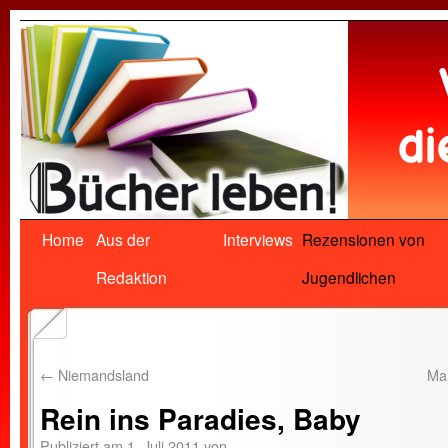
Home
Aus der
Interviews
Rezensionen von
Redaktion
Jugendlichen
←
Niemandsland
Ma
Rein ins Paradies, Baby
Publiziert am
1. Juli 2011
von