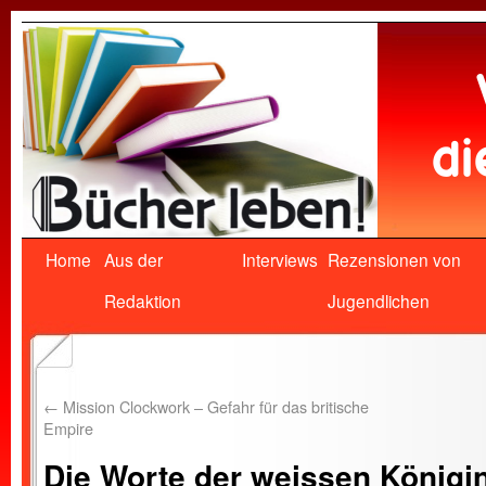
Home
Aus der
Interviews
Rezensionen von
Redaktion
Jugendlichen
←
Mission Clockwork – Gefahr für das britische
Empire
Die Worte der weissen Königi