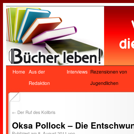
Home
Aus der
Interviews
Rezensionen von
Redaktion
Jugendlichen
←
Der Ruf des Kolibris
Oksa Pollock – Die Entschwu
Publiziert am
8. August 2011
von