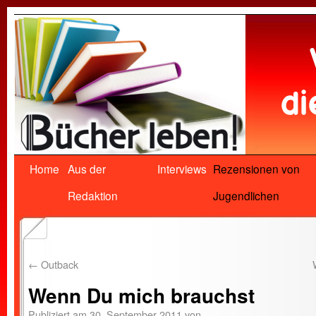
Home
Aus der
Interviews
Rezensionen von
Redaktion
Jugendlichen
←
Outback
Wenn Du mich brauchst
Publiziert am
30. September 2011
von