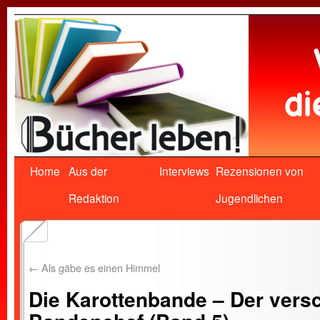
Home
Aus der
Interviews
Rezensionen von
Redaktion
Jugendlichen
←
Als gäbe es einen Himmel
Die Karottenbande – Der ver