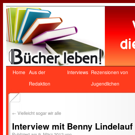
Home
Aus der
Interviews
Rezensionen von
Redaktion
Jugendlichen
←
Vielleicht sogar wir alle
Interview mit Benny Lindelauf
Publiziert am
9. März 2012
von