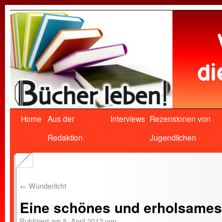
Home
Aus der
Interviews
Rezensionen von
Redaktion
Jugendlichen
←
Wunderlicht
Eine schönes und erholsames 
Publiziert am
5. April 2012
von