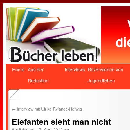
Home
Aus der
Interviews
Rezensionen von
Redaktion
Jugendlichen
←
Interview mit Ulrike Rylance-Herwig
Elefanten sieht man nicht
Publiziert am
17. April 2012
von