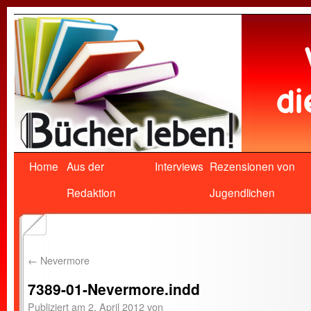
Home
Aus der
Interviews
Rezensionen von
Redaktion
Jugendlichen
←
Nevermore
7389-01-Nevermore.indd
Publiziert am
2. April 2012
von