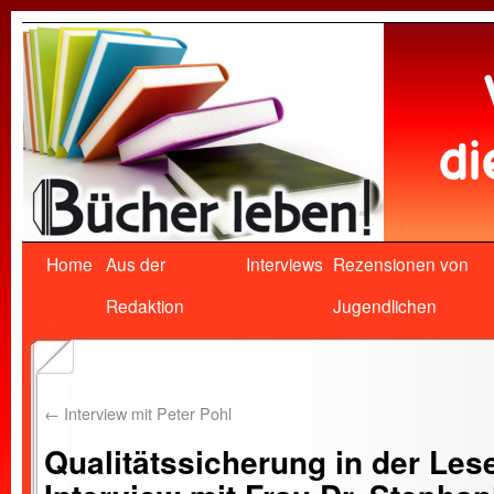
Home
Aus der
Interviews
Rezensionen von
Redaktion
Jugendlichen
←
Interview mit Peter Pohl
Qualitätssicherung in der Les