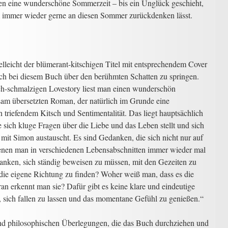
ben eine wunderschöne Sommerzeit – bis ein Unglück geschieht,
m immer wieder gerne an diesen Sommer zurückdenken lässt.
elleicht der blümerant-kitschigen Titel mit entsprechendem Cover
ich bei diesem Buch über den berühmten Schatten zu springen.
sch-schmalzigen Lovestory liest man einen wunderschön
sam übersetzten Roman, der natürlich im Grunde eine
n triefendem Kitsch und Sentimentalität. Das liegt hauptsächlich
e sich kluge Fragen über die Liebe und das Leben stellt und sich
 mit Simon austauscht. Es sind Gedanken, die sich nicht nur auf
enen man in verschiedenen Lebensabschnitten immer wieder mal
anken, sich ständig beweisen zu müssen, mit den Gezeiten zu
 die eigene Richtung zu finden? Woher weiß man, dass es die
an erkennt man sie? Dafür gibt es keine klare und eindeutige
 sich fallen zu lassen und das momentane Gefühl zu genießen.“
und philosophischen Überlegungen, die das Buch durchziehen und