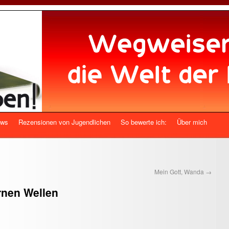
ews
Rezensionen von Jugendlichen
So bewerte ich:
Über mich
Mein Gott, Wanda
→
rnen Wellen