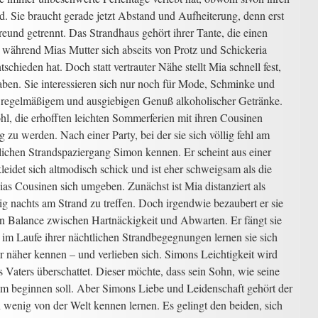
nd. Sie braucht gerade jetzt Abstand und Aufheiterung, denn erst
reund getrennt. Das Strandhaus gehört ihrer Tante, die einen
während Mias Mutter sich abseits von Protz und Schickeria
schieden hat. Doch statt vertrauter Nähe stellt Mia schnell fest,
haben.
Sie interessieren sich nur noch für Mode, Schminke und
on regelmäßigem und ausgiebigen Genuß alkoholischer Getränke.
hl, die erhofften leichten Sommerferien mit ihren Cousinen
 zu werden. Nach einer Party, bei der sie sich völlig fehl am
htlichen Strandspaziergang Simon kennen. Er scheint aus einer
eidet sich altmodisch schick und ist eher schweigsam als die
as Cousinen sich umgeben. Zunächst ist Mia distanziert als
ig nachts am Strand zu treffen. Doch irgendwie bezaubert er sie
n Balance zwischen Hartnäckigkeit und Abwarten. Er fängt sie
 im Laufe ihrer nächtlichen Strandbegegnungen lernen sie sich
 näher kennen – und verlieben sich. Simons Leichtigkeit wird
 Vaters überschattet. Dieser möchte, dass sein Sohn, wie seine
ium beginnen soll. Aber Simons Liebe und Leidenschaft gehört der
 wenig von der Welt kennen lernen. Es gelingt den beiden, sich