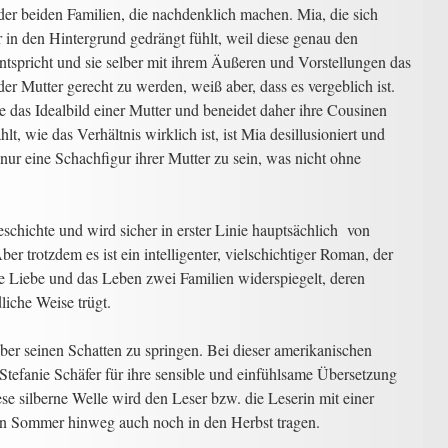
 der beiden Familien, die nachdenklich machen. Mia, die sich
 in den Hintergrund gedrängt fühlt, weil diese genau den
ntspricht und sie selber mit ihrem Äußeren und Vorstellungen das
der Mutter gerecht zu werden, weiß aber, dass es vergeblich ist.
ie das Idealbild einer Mutter und beneidet daher ihre Cousinen
lt, wie das Verhältnis wirklich ist, ist Mia desillusioniert und
 nur eine Schachfigur ihrer Mutter zu sein, was nicht ohne
eschichte und wird sicher in erster Linie hauptsächlich von
 trotzdem es ist ein intelligenter, vielschichtiger Roman, der
e Liebe und das Leben zwei Familien widerspiegelt, deren
liche Weise trügt.
über seinen Schatten zu springen. Bei dieser amerikanischen
Stefanie Schäfer für ihre sensible und einfühlsame Übersetzung
e silberne Welle wird den Leser bzw. die Leserin mit einer
n Sommer hinweg auch noch in den Herbst tragen.