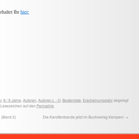
rhaltet Ihr
hier:
r
,
8 / 9 Jahre
,
Autoren
,
Autoren L - O
,
Bestenliste
,
Erscheinungsjahr
abgelegt
n Lesezeichen auf den
Permalink
.
 (Band 2)
Die Karottenbande jetzt im Buchverlag Kempen!
→