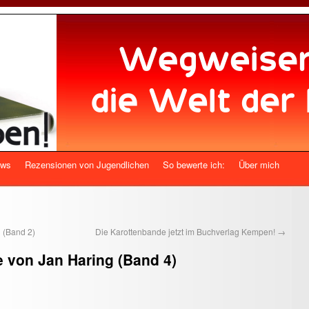
ews
Rezensionen von Jugendlichen
So bewerte ich:
Über mich
 (Band 2)
Die Karottenbande jetzt im Buchverlag Kempen!
→
 von Jan Haring (Band 4)