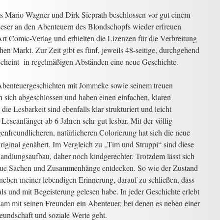
 Mario Wagner und Dirk Sieprath beschlossen vor gut einem
 Leser an den Abenteuern des Blondschopfs wieder erfreuen
sArt Comic-Verlag und erhielten die Lizenzen für die Verbreitung
n Markt. Zur Zeit gibt es fünf, jeweils 48-seitige, durchgehend
rscheint in regelmäßigen Abständen eine neue Geschichte.
Abenteuergeschichten mit Jommeke sowie seinem treuen
n sich abgeschlossen und haben einen einfachen, klaren
e Lesbarkeit sind ebenfalls klar strukturiert und leicht
 Leseanfänger ab 6 Jahren sehr gut lesbar. Mit der völlig
nfreundlicheren, natürlicheren Colorierung hat sich die neue
ginal genähert. Im Vergleich zu „Tim und Struppi“ sind diese
ndlungsaufbau, daher noch kindgerechter. Trotzdem lässt sich
eue Sachen und Zusammenhänge entdecken. So wie der Zustand
 neben meiner lebendigen Erinnerung, darauf zu schließen, dass
s und mit Begeisterung gelesen habe. In jeder Geschichte erlebt
m mit seinen Freunden ein Abenteuer, bei denen es neben einer
undschaft und soziale Werte geht.