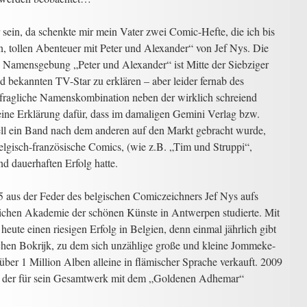
 sein, da schenkte mir mein Vater zwei Comic-Hefte, die ich bis
, tollen Abenteuer mit Peter und Alexander“ von Jef Nys. Die
 Namensgebung „Peter und Alexander“ ist Mitte der Siebziger
d bekannten TV-Star zu erklären – aber leider fernab des
as fragliche Namenskombination neben der wirklich schreiend
eine Erklärung dafür, dass im damaligen Gemini Verlag bzw.
ell ein Band nach dem anderen auf den Markt gebracht wurde,
elgisch-französische Comics, (wie z.B. „Tim und Struppi“,
d dauerhaften Erfolg hatte.
aus der Feder des belgischen Comiczeichners Jef Nys aufs
lichen Akademie der schönen Künste in Antwerpen studierte. Mit
heute einen riesigen Erfolg in Belgien, denn einmal jährlich gibt
hen Bokrijk, zu dem sich unzählige große und kleine Jommeke-
 über 1 Million Alben alleine in flämischer Sprache verkauft. 2009
jk, der für sein Gesamtwerk mit dem „Goldenen Adhemar“