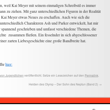
en, weil Kai Meyer mit seinem einmaligen Schreibstil es immer
Bann zu ziehen. Mit ganz unterschiedlichen Figuren in der Realität
s Kai Meyer etwas Neues zu erschaffen. Auch wie sich die
nterschiedlich Charakteren Ash und Parker entwickelt, hat mir
ehr spannend geschrieben und umfasst verschiedene Themen, die
chte zusammen fließen. Ein fesselnder in sich abgeschlossener
ner zarten Liebesgeschichte eine große Bandbreite hat.
 Ihr
hier:
von Jugendlichen
veröffentlicht. Setze ein Lesezeichen auf den
Permalink
.
Helden des Olymp – Der Sohn des Neptun (Band 2)
→