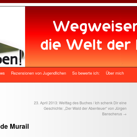
ews
Rezensionen von Jugendlichen
So bewerte ich:
Über mich
23. April 2013: Welttag des Buches / Ich schenk Dir eine
Geschichte: „Der Wald der Abenteuer“ von Jürgen
Banscherus
→
ude Murail