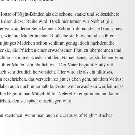
House of Night-Bänden als die schöne, starke und selbstsichere
r Bösen dieser Reihe wird. Doch hier lernen wir Neferet (die
er ganz anderen Seite kennen. Schon früh musste sie Grausames
, wie ihre Mutter in einer Blutlache starb, während sie ihren
r ein junges Mädchen schon schlimm genug, doch nachdem die
ter sie, die Pflichten einer erwachsenen Frau zu übernehmen und
cht er sie immer wieder mit dem Namen seiner verstorbenen Frau
 ihrer Mutter sehr ähnlich war. Der Vater beginnt Emily mit
sehr deutlich hervorsticht. Hier wird sie als ein hilfloses,
 beschrieben, das versucht, so gut es eben geht, mit dem Verlust
dabei auch noch innerhalb kürzester Zeit erwachsen werden muss.
hte beginnt man Mitgefühl für Neferet zu empfinden und kann
ehen, den sie später einschlagen wird.
nn verstehen, wenn man auch die „House of Night“-Bücher