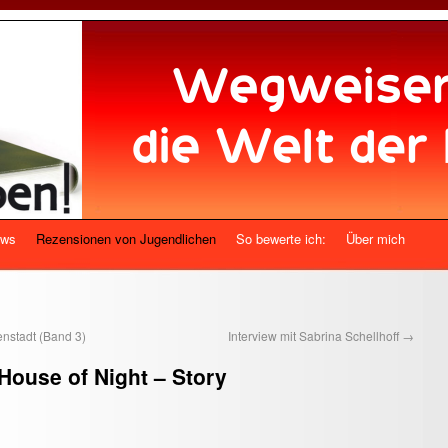
ews
Rezensionen von Jugendlichen
So bewerte ich:
Über mich
enstadt (Band 3)
Interview mit Sabrina Schellhoff
→
 House of Night – Story