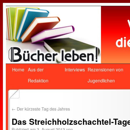
Home
Aus der
Interviews
Rezensionen von
Redaktion
Jugendlichen
←
Der kürzeste Tag des Jahres
Das Streichholzschachtel-Ta
Publiziert am
3. August 2013
von