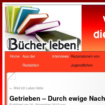
Home
Aus der
Interviews
Rezensionen von
Redaktion
Jugendlichen
←
Weil ich Laken liebe
Getrieben – Durch ewige Nach
Publiziert am
20. November 2013
von