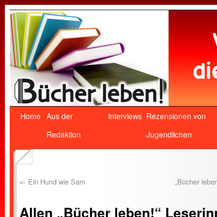
Home
Aus der
Interviews
Rezensionen von
Redaktion
Jugendlichen
←
Ein Hund wie Sam
„Bücher leben
Allen „Bücher leben!“ Leseri