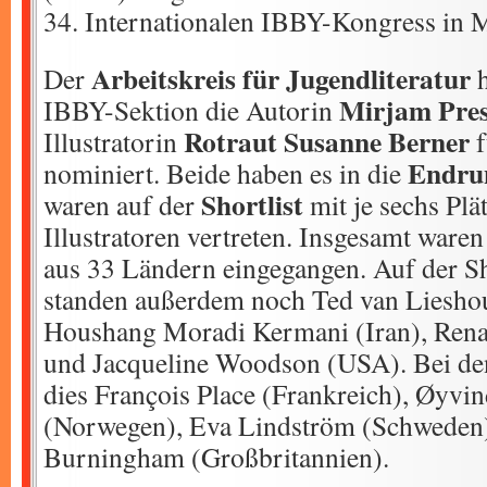
34. Internationalen IBBY-Kongress in M
Arbeitskreis für Jugendliteratur
Der
h
Mirjam Pres
IBBY-Sektion die Autorin
Rotraut Susanne Berner
Illustratorin
f
Endru
nominiert. Beide haben es in die
Shortlist
waren auf der
mit je sechs Plä
Illustratoren vertreten. Insgesamt war
aus 33 Ländern eingegangen. Auf der Sh
standen außerdem noch Ted van Lieshou
Houshang Moradi Kermani (Iran), Renat
und Jacqueline Woodson (USA). Bei den
dies François Place (Frankreich), Øyvin
(Norwegen), Eva Lindström (Schweden
Burningham (Großbritannien).