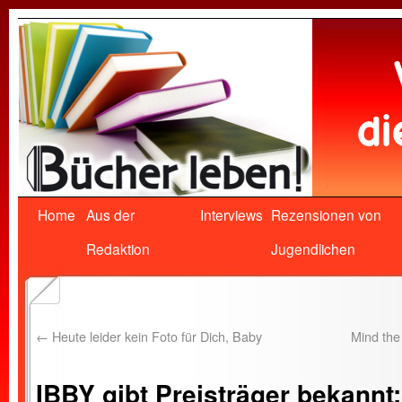
Home
Aus der
Interviews
Rezensionen von
Redaktion
Jugendlichen
←
Heute leider kein Foto für Dich, Baby
Mind the
IBBY gibt Preisträger bekann