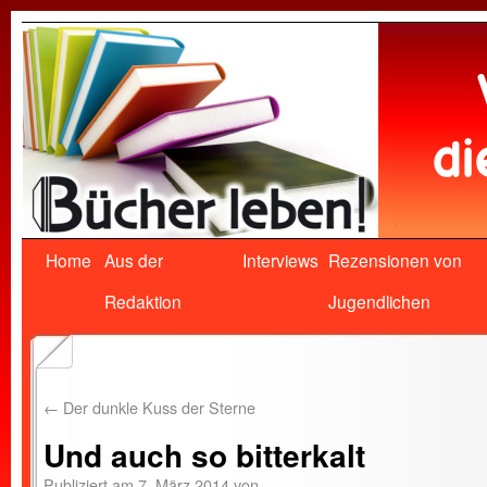
Home
Aus der
Interviews
Rezensionen von
Redaktion
Jugendlichen
←
Der dunkle Kuss der Sterne
Und auch so bitterkalt
Publiziert am
7. März 2014
von