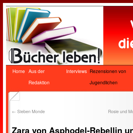
Home
Aus der
Interviews
Rezensionen von
Redaktion
Jugendlichen
←
Sieben Monde
Rosie und Mo
Zara von Asphodel-Rebellin u