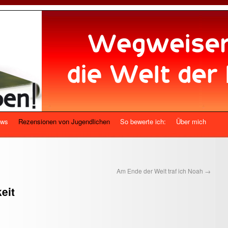
ews
Rezensionen von Jugendlichen
So bewerte ich:
Über mich
Am Ende der Welt traf ich Noah
→
eit