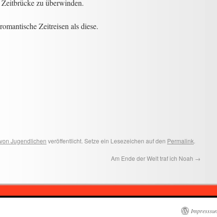
e Zeitbrücke zu überwinden.
 romantische Zeitreisen als diese.
von Jugendlichen
veröffentlicht. Setze ein Lesezeichen auf den
Permalink
.
Am Ende der Welt traf ich Noah
→
Impresssu