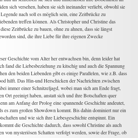
den sich versehen, haben sie sich ineinander verliebt, obwohl sie
 Legende nach soll es möglich sein, eine Zeitbrücke zu
Liebenden treffen können. Als Christopher und Christine das
, diese Zeitbrücke zu bauen, ohne zu ahnen, dass sie längst
eworden sind, die ihre Liebe für ihre eigenen Zwecke
dieser Geschichte vom Alter her entwachsen bin, denn leider hat
Ich fand die Liebesbeziehung zu kitschig und auch die Spannung
en den beiden Liebenden gibt es einige Parallelen, wie z.B. dass
ood hilft. Das Hin-und Herschicken der Nachrichten zwischen
abei immer einer Schnitzeljagd, wobei man sich am Ende fragt,
en Ort geeinigt haben, anstatt sich und ihre Botschaften quer
enn am Anfang der Prolog eine spannende Geschichte andeutet,
als es zum großen Showdown kommt. Bis dahin dominiert nur ein
schaften und wie sich ihre Liebesgeschichte entspinnt. Ein
kommt die Geschichte dadurch, dass sowohl Christine als auch
ten von mysteriösen Schatten verfolgt werden, sowie der Frage, ob