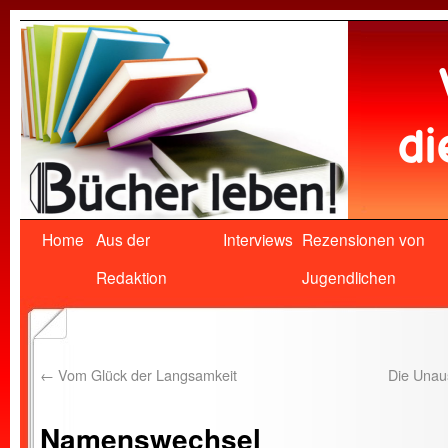
Home
Aus der
Interviews
Rezensionen von
Redaktion
Jugendlichen
←
Vom Glück der Langsamkeit
Die Unaus
Namenswechsel