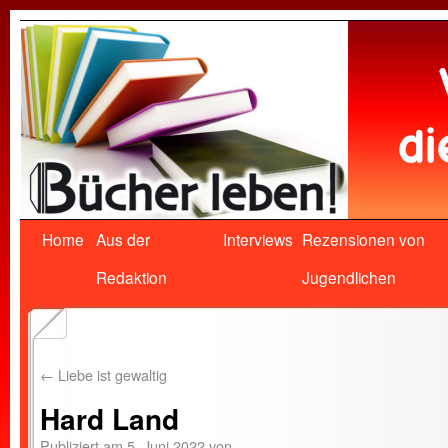
Home
Aus der
Interviews
Rezensionen von
Redaktion
Jugendlichen
←
Liebe ist gewaltig
Hard Land
Publiziert am
5. Juni 2022
von