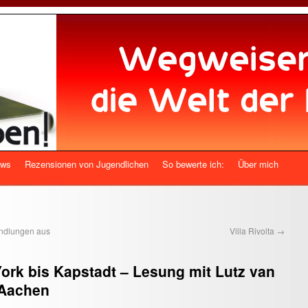
ews
Rezensionen von Jugendlichen
So bewerte ich:
Über mich
ndlungen aus
Villa Rivolta
→
York bis Kapstadt – Lesung mit Lutz van
 Aachen