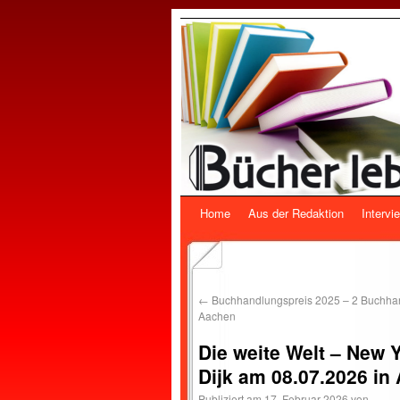
Home
Aus der Redaktion
Intervi
←
Buchhandlungspreis 2025 – 2 Buchha
Aachen
Die weite Welt – New 
Dijk am 08.07.2026 in
Publiziert am
17. Februar 2026
von