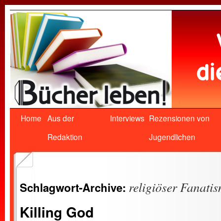
Home
Aus der
Interviews
Rezensionen von
Redaktion
Jugendlichen
religiöser Fanati
Schlagwort-Archive:
Killing God