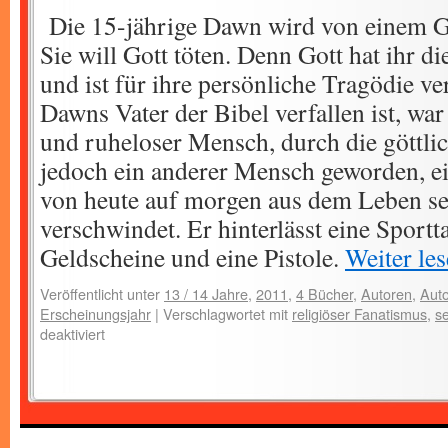
Die 15-jährige Dawn wird von einem G
Sie will Gott töten. Denn Gott hat ihr d
und ist für ihre persönliche Tragödie ve
Dawns Vater der Bibel verfallen ist, war
und ruheloser Mensch, durch die göttlic
jedoch ein anderer Mensch geworden, e
von heute auf morgen aus dem Leben se
verschwindet. Er hinterlässt eine Sportt
Geldscheine und eine Pistole.
Weiter le
Veröffentlicht unter
13 / 14 Jahre
,
2011
,
4 Bücher
,
Autoren
,
Auto
Erscheinungsjahr
|
Verschlagwortet mit
religiöser Fanatismus
,
s
deaktiviert