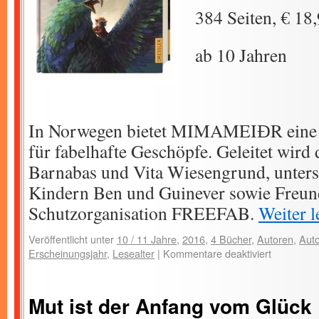
384 Seiten, € 18
ab 10 Jahren
In Norwegen bietet MIMAMEIƉR eine g
für fabelhafte Geschöpfe. Geleitet wird 
Barnabas und Vita Wiesengrund, unterst
Kindern Ben und Guinever sowie Freun
Schutzorganisation FREEFAB.
Weiter 
Veröffentlicht unter
10 / 11 Jahre
,
2016
,
4 Bücher
,
Autoren
,
Auto
Erscheinungsjahr
,
Lesealter
|
Kommentare deaktiviert
Mut ist der Anfang vom Glück