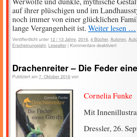
Werwölfe und dunkle, mythische Gestalt
auf ihrer plüschigen und im Landhaussty
noch immer von einer glücklichen Famil
lange Vergangenheit ist.
Weiter lesen …
Veröffentlicht unter
12 / 13 Jahre
,
2016
,
4 Bücher
,
Autoren
,
Auto
Erscheinungsjahr
,
Lesealter
|
Kommentare deaktiviert
Drachenreiter – Die Feder eine
Publiziert am
7. Oktober 2016
von
Cornelia Funke
Mit Innenillustr
Dressler, 26. Se