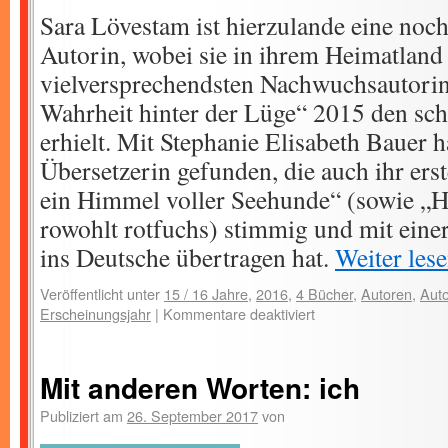
Sara Lövestam ist hierzulande eine noc
Autorin, wobei sie in ihrem Heimatland
vielversprechendsten Nachwuchsautorin
Wahrheit hinter der Lüge“ 2015 den sc
erhielt. Mit Stephanie Elisabeth Bauer ha
Übersetzerin gefunden, die auch ihr er
ein Himmel voller Seehunde“ (sowie „He
rowohlt rotfuchs) stimmig und mit ein
ins Deutsche übertragen hat.
Weiter les
Veröffentlicht unter
15 / 16 Jahre
,
2016
,
4 Bücher
,
Autoren
,
Auto
Erscheinungsjahr
|
Kommentare deaktiviert
Mit anderen Worten: ich
Publiziert am
26. September 2017
von