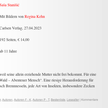
Saša Stanišić
Mit Bildern von
Regina Kehn
Carlsen Verlag, 27.04.2023
192 Seiten, € 14,00
ab 11 Jahre
il seine allein erziehende Mutter nicht frei bekommt. Für eine
 Wald – Abenteuer Mensch“. Eine riesige Herausforderung für
sch Brennnesseln, jede Art von Insekten, insbesondere Zecken
r
,
Autoren
,
Autoren F - K
,
Autoren P - T
,
Bestenliste
,
Lesealter
|
Kommentare