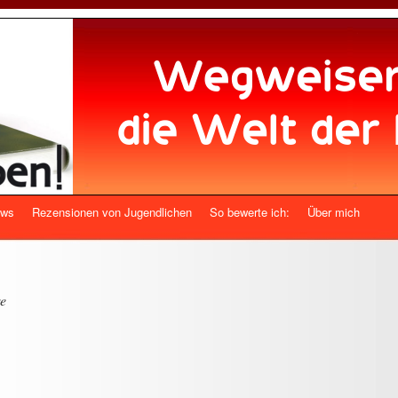
ews
Rezensionen von Jugendlichen
So bewerte ich:
Über mich
re