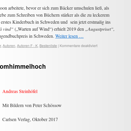
n arbeitete, bevor er sich zum Bäcker umschulen ließ, als
iebe zum Schreiben von Büchern stärker als die zu leckerem
erstes Kinderbuch in Schweden und sein jetzt erstmalig ins
å vind“
(„Warten auf Wind“) erhielt 2019 den
„Augustpriset“,
Jugendbuchpreis in Schweden.
Weiter lesen …
r
,
Autoren
,
Autoren F - K
,
Bestenliste
|
Kommentare deaktiviert
 Vomhimmelhoch
Andreas Steinhöfel
Mit Bildern von Peter Schössow
Carlsen Verlag, Oktober 2017