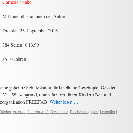
Cornelia Funke
Mit Innenillustrationen der Autorin
Dressler, 26. September 2016
384 Seiten, € 18,99
ab 10 Jahren
 geheime Schutzstation für fabelhafte Geschöpfe. Geleitet
d Vita Wiesengrund, unterstützt von ihren Kindern Ben und
utzorganisation FREEFAB.
Weiter lesen …
 Bücher
,
Autoren
,
Autoren A - E
,
Bestenliste
,
Erscheinungsjahr
,
Lesealter
|