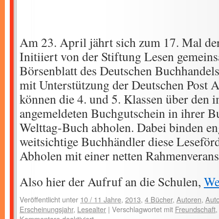
Am 23. April jährt sich zum 17. Mal de
Initiiert von der Stiftung Lesen gemei
Börsenblatt des Deutschen Buchhandels
mit Unterstützung der Deutschen Post
können die 4. und 5. Klassen über den 
angemeldeten Buchgutschein in ihrer 
Welttag-Buch abholen. Dabei binden en
weitsichtige Buchhändler diese Lesefö
Abholen mit einer netten Rahmenveranst
Also hier der Aufruf an die Schulen,
We
Veröffentlicht unter
10 / 11 Jahre
,
2013
,
4 Bücher
,
Autoren
,
Auto
Erscheinungsjahr
,
Lesealter
|
Verschlagwortet mit
Freundschaft
Kommentare deaktiviert